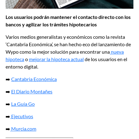
Los usuarios podrán mantener el contacto directo con los
bancos y agilizar los trámites hipotecarios
Varios medios generalistas y económicos como la revista
‘Cantabria Económica’, se han hecho eco del lanzamiento de
Wypo como la mejor solución para encontrar una
nueva
hipoteca
o
mejorar la hipoteca actual
de los usuarios en el
entorno digital.
➡️
Cantabria Económica
➡️
El Diario Montañes
➡️
La Guía Go
➡️
Ejecutivos
➡️
Mur
cia.com