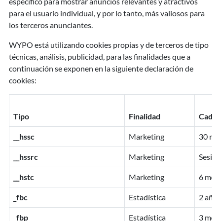
específico para mostrar anuncios relevantes y atractivos
para el usuario individual, y por lo tanto, más valiosos para
los terceros anunciantes.
WYPO está utilizando cookies propias y de terceros de tipo
técnicas, análisis, publicidad, para las finalidades que a
continuación se exponen en la siguiente declaración de
cookies:
Tipo
Finalidad
Caduc
__hssc
Marketing
30 mi
__hssrc
Marketing
Sesion
__hstc
Marketing
6 mes
_fbc
Estadística
2 años
_fbp
Estadística
3 mes