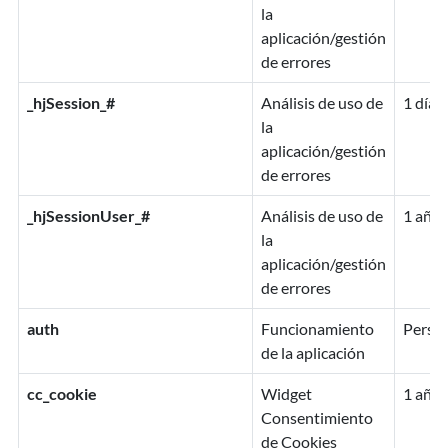
la
aplicación/gestión
de errores
_hjSession_#
Análisis de uso de
1 día
la
aplicación/gestión
de errores
_hjSessionUser_#
Análisis de uso de
1 año
la
aplicación/gestión
de errores
auth
Funcionamiento
Persis
de la aplicación
cc_cookie
Widget
1 año
Consentimiento
de Cookies