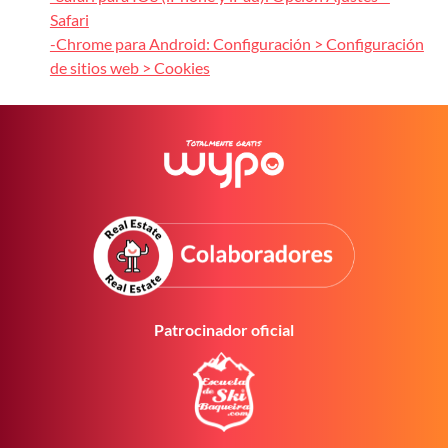
Safari
-Chrome para Android: Configuración > Configuración
de sitios web > Cookies
Patrocinador oficial