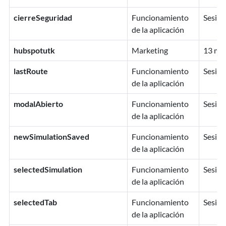
cierreSeguridad
Funcionamiento
Sesión
de la aplicación
hubspotutk
Marketing
13 me
lastRoute
Funcionamiento
Sesión
de la aplicación
modalAbierto
Funcionamiento
Sesión
de la aplicación
newSimulationSaved
Funcionamiento
Sesión
de la aplicación
selectedSimulation
Funcionamiento
Sesión
de la aplicación
selectedTab
Funcionamiento
Sesión
de la aplicación