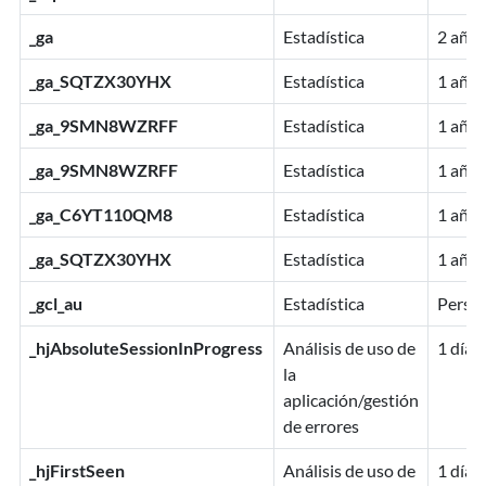
_ga
Estadística
2 años
_ga_SQTZX30YHX
Estadística
1 año
_ga_9SMN8WZRFF
Estadística
1 año
_ga_9SMN8WZRFF
Estadística
1 año
_ga_C6YT110QM8
Estadística
1 año
_ga_SQTZX30YHX
Estadística
1 año
_gcl_au
Estadística
Persis
_hjAbsoluteSessionInProgress
Análisis de uso de
1 día
la
aplicación/gestión
de errores
_hjFirstSeen
Análisis de uso de
1 día