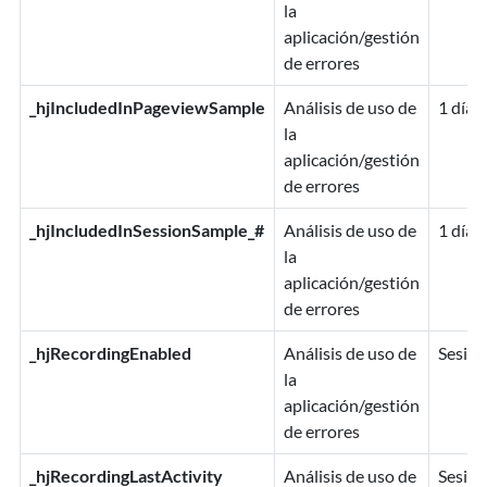
la
aplicación/gestión
de errores
_hjIncludedInPageviewSample
Análisis de uso de
1 día
la
aplicación/gestión
de errores
_hjIncludedInSessionSample_#
Análisis de uso de
1 día
la
aplicación/gestión
de errores
_hjRecordingEnabled
Análisis de uso de
Sesión
la
aplicación/gestión
de errores
_hjRecordingLastActivity
Análisis de uso de
Sesión