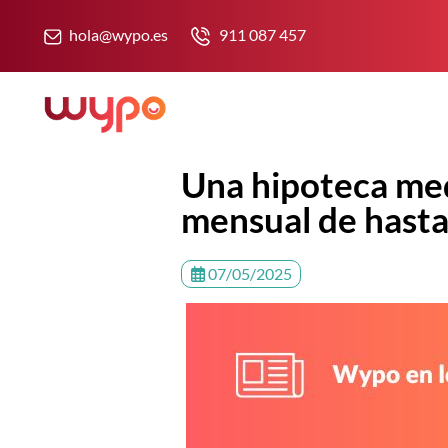
hola@wypo.es
911 087 457
Una hipoteca med
mensual de hast
07/05/2025