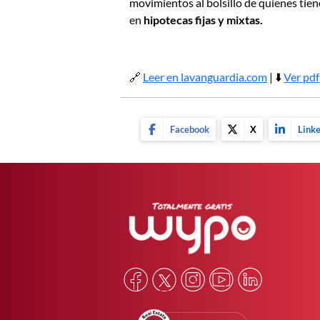
movimientos al bolsillo de quienes tie
en
hipotecas fijas y mixtas.
🔗
Leer en lavanguardia.com
| ⬇️
Ver pdf
Facebook
X
Linke