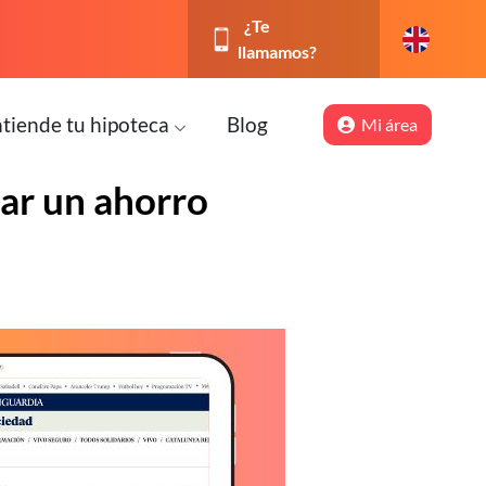
¿Te
llamamos?
tiende tu hipoteca
Blog
Mi área
ar un ahorro